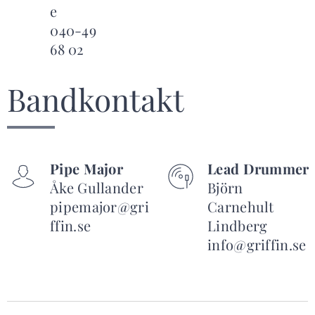
e
040-49
68 02
Bandkontakt
Pipe Major
Lead Drummer
Åke Gullander
Björn
pipemajor@gri
Carnehult
ffin.se
Lindberg
info@griffin.se