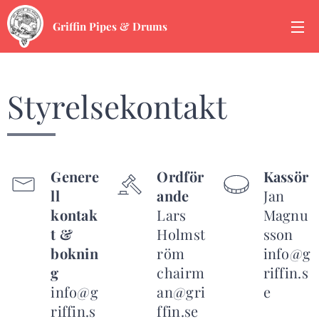
Griffin Pipes & Drums
Styrelsekontakt
Genere
Ordför
Kassör
ll
ande
Jan
kontak
Lars
Magnu
t &
Holmst
sson
boknin
röm
info@g
g
chairm
riffin.s
info@g
an@gri
e
riffin.s
ffin.se